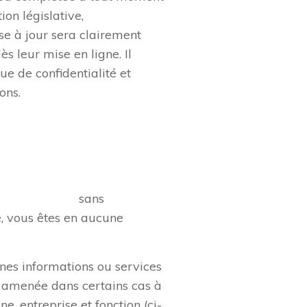
on législative,
se à jour sera clairement
ès leur mise en ligne. Il
ue de confidentialité et
ons.
-ancienne.fr
sans
, vous êtes en aucune
ines informations ou services
 amenée dans certains cas à
 entreprise et fonction (ci-