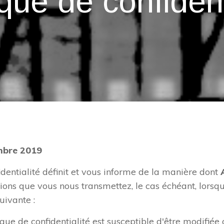
ique de confident
embre 2019
identialité définit et vous informe de la manière dont
tions que vous nous transmettez, le cas échéant, lorsque
suivante :
www.aube-musique-ancienne.fr
tique de confidentialité est susceptible d'être modifi