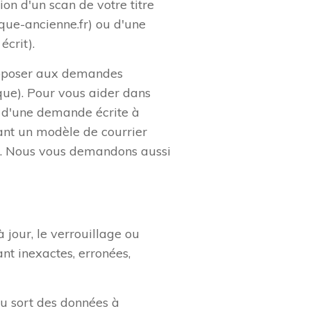
on d'un scan de votre titre
que-ancienne.fr) ou d'une
écrit).
'opposer aux demandes
que). Pour vous aider dans
s d'une demande écrite à
vant un modèle de courrier
»). Nous vous demandons aussi
r/modele/courrier/exercer-son-
à jour, le verrouillage ou
nt inexactes, erronées,
au sort des données à