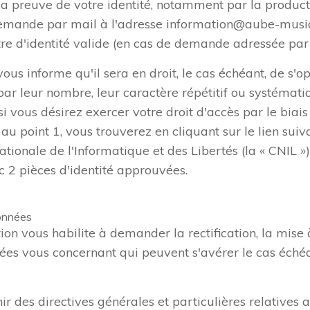
a preuve de votre identité, notamment par la producti
 demande par mail à l'adresse information@aube-musi
tre d'identité valide (en cas de demande adressée par 
ous informe qu'il sera en droit, le cas échéant, de s
ar leur nombre, leur caractère répétitif ou systémati
 vous désirez exercer votre droit d'accès par le biai
au point 1, vous trouverez en cliquant sur le lien sui
tionale de l'Informatique et des Libertés (la « CNIL 
c 2 pièces d'identité approuvées.
https://www.cnil.fr/f
données
ation vous habilite à demander la rectification, la mise 
es vous concernant qui peuvent s'avérer le cas échéa
r des directives générales et particulières relatives 