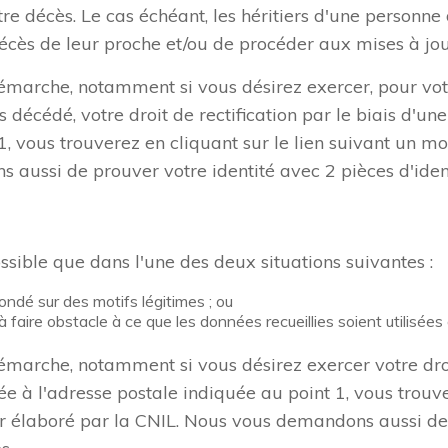
re décès. Le cas échéant, les héritiers d'une personn
écès de leur proche et/ou de procéder aux mises à jou
émarche, notamment si vous désirez exercer, pour vo
 décédé, votre droit de rectification par le biais d'un
, vous trouverez en cliquant sur le lien suivant un m
 aussi de prouver votre identité avec 2 pièces d'iden
/courrier/rectifier-des-donnees-inexactes-obsoletes-ou
ossible que dans l'une des deux situations suivantes :
fondé sur des motifs légitimes ; ou
à faire obstacle à ce que les données recueillies soient utilisée
marche, notamment si vous désirez exercer votre droit
 à l'adresse postale indiquée au point 1, vous trouver
r élaboré par la CNIL. Nous vous demandons aussi de 