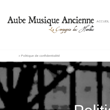
Skip
to
content
ACCUEIL
AUBE MUSIQUE ANCIENNE
Recherche de partitions musicales de l’époque baro
Accueil
>
Politique de confidentialité